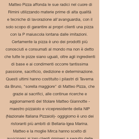
Matteo Pizza affonda le sue radici nel cuore di
Rimini utilizzando materie prime di alta qualità
e
tecniche di lavorazione all'avanguardia, con il
solo scopo di garantire ai propri clienti una pizza
con la P maiuscola lontana dalle imitazioni.
Certamente la pizza è uno dei prodotti più
conosciuti e consumati al mondo ma non è detto
che tutte le pizze siano uguali, oltre agli ingredienti
di base e ai condimenti occorre tantissima
passione, sacrificio, dedizione e determinazione.
Questi ultimi hanno costituito i pilastri di Taverna
da Bruno, "sorella maggiore" di Matteo Pizza, che
grazie ai sacrifici, alle continue ricerche e
aggiornamenti del titolare Matteo Giannotte -
maestro pizzaiolo e vicepresidente della NIP
(Nazionale Italiana Pizzaioli)- oggigiorno è uno dei
ristoranti più ambiti di Bellaria-Igea Marina.
Matteo e la moglie Mirca hanno scelto di
avvicinarsi ai loro clienti riminesi a seguito delle