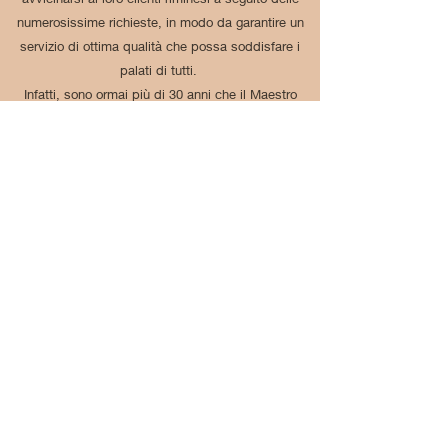
numerosissime richieste, in modo da garantire un
servizio di ottima qualità che possa soddisfare i
palati di tutti.
Infatti, sono ormai più di 30 anni che il Maestro
Giannotte si impegna nella realizzazione di pietanze
per soggetti allergici, specializzandosi nel senza
glutine... dai primi ai dessert, una vasta scelta
spaziando tra piadine e torte di compleanno, pasta
fresca e biscotti fatti in casa, con il fine unico di
soddisfare ogni desiderio più remoto dei suoi
clienti.
APERTI TUTTI I GIORNI DALLE